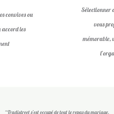
Sélectionner 
vos convives ou
vous pro
n accord les
mémorable, u
ment
l’orga
“Tradistreet s’est occupé de tout le repas du mariage.