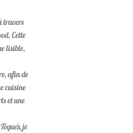
 travers
ood. Cette
 lisible,
e, afin de
e cuisine
ts et une
 Toqués
, je