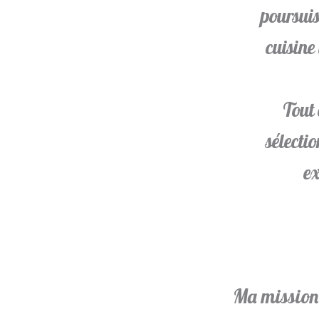
poursuis
cuisine
Tout 
sélecti
ex
Ma mission