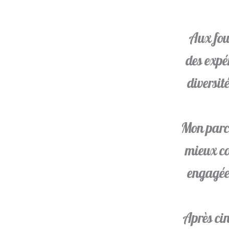
Aux fou
des expér
diversit
Mon parco
mieux co
engagée,
Après cin