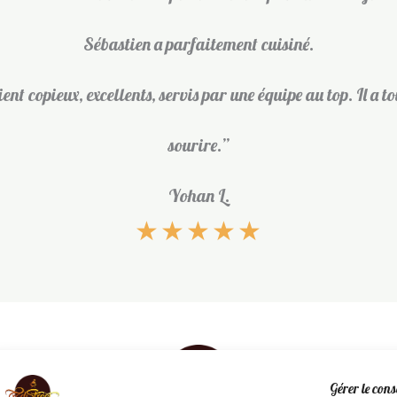
Sébastien a parfaitement cuisiné.
ient copieux, excellents, servis par une équipe au top. Il a to
sourire.”
Yohan L.
★
★
★
★
★
Gérer le con