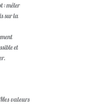
pt : mêler
s sur la
sement
ssible et
er.
Mes valeurs